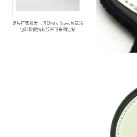
源头厂家批发卡通动物立体pvc胶章箱
包鞋帽便携软胶章可来图定制