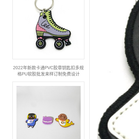
2022年新款卡通PVC胶章钥匙扣多规
格PU软胶批发来样订制免费设计