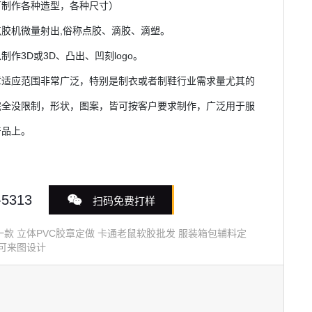
可制作各种造型，各种尺寸）
点胶机微量射出,俗称点胶、滴胶、滴塑。
制作3D或3D、凸出、凹刻logo。
胶章适应范围非常广泛，特别是制衣或者制鞋行业需求量尤其的
完全没限制，形状，图案，皆可按客户要求制作，广泛
用于服
产品上。
-5313
扫码免费打样
一款
立体PVC胶章定做 卡通老鼠软胶批发 服装箱包辅料定
 可来图设计