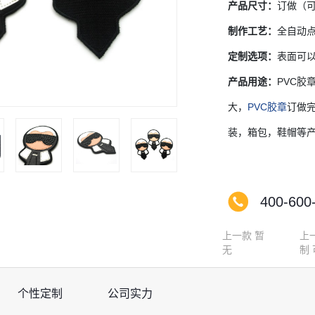
产品尺寸：
订做（
制作工艺：
全自动
定制选项：
表面可以
产品用途：
PVC
大，
PVC胶章
订做
装，箱包，鞋帽等
400-600
上一款
暂
上
无
制
个性定制
公司实力