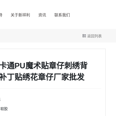
持
关于新祥利
资讯
联系我们
返回列表
卡通PU魔术贴章仔刺绣背
补丁贴绣花章仔厂家批发
标
C软胶