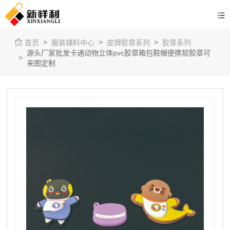
首页
服装辅料中心
皮牌胶章系列
胶章系列
源头厂家批发卡通动物立体pvc胶章箱包鞋帽便携软胶章可
来图定制