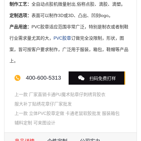
制作工艺：
全自动点胶机微量射出,俗称点胶、滴胶、滴塑。
定制选项：
表面可以制作3D或3D、凸出、凹刻logo。
产品用途：
PVC胶章适应范围非常广泛，特别是制衣或者制鞋
行业需求量尤其的大，
PVC胶章
订做完全没限制，形状，图
案，皆可按客户要求制作，广泛
用于服装，箱包，鞋帽等产品
上。
400-600-5313
扫码免费打样
上一款
厂家直销卡通PU魔术贴章仔刺绣背胶衣
服大补丁贴绣花章仔厂家批发
上一款
立体PVC胶章定做 卡通老鼠软胶批发 服装箱包
辅料定制 可来图设计