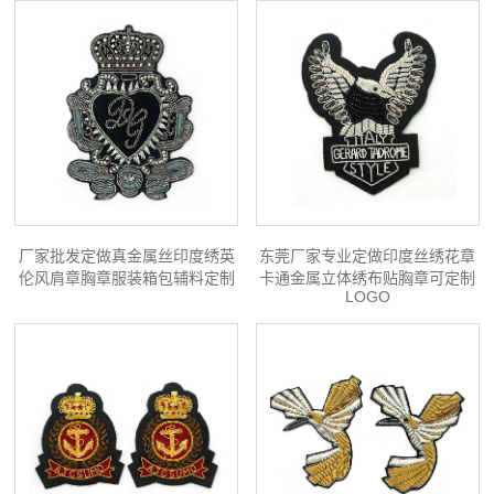
厂家批发定做真金属丝印度绣英
东莞厂家专业定做印度丝绣花章
伦风肩章胸章服装箱包辅料定制
卡通金属立体绣布贴胸章可定制
LOGO