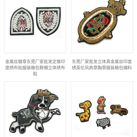
金属丝徽章东莞厂家批发定做印
东莞厂家批发立体真金属丝印度
度绣布贴服装箱包鞋帽立体绣布
绣英伦风肩章胸章服装箱包辅料
贴