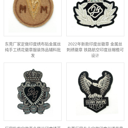
东莞厂家定做印度绣布贴金属丝
2022年新款印度丝徽章 金属丝
纯手工绣花徽章服装饰品辅料批
刺绣徽章 铁路航空印度丝帽檐可
发
设计