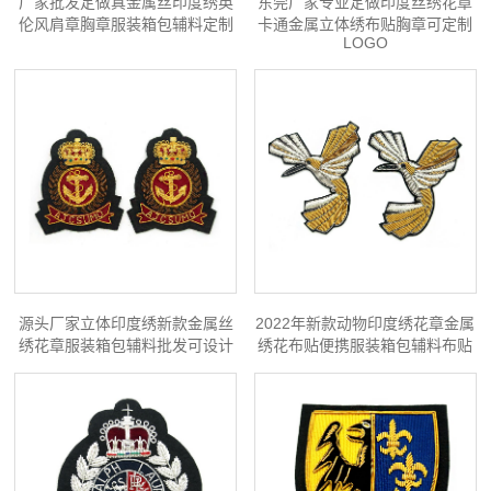
厂家批发定做真金属丝印度绣英
东莞厂家专业定做印度丝绣花章
伦风肩章胸章服装箱包辅料定制
卡通金属立体绣布贴胸章可定制
LOGO
源头厂家立体印度绣新款金属丝
2022年新款动物印度绣花章金属
绣花章服装箱包辅料批发可设计
绣花布贴便携服装箱包辅料布贴