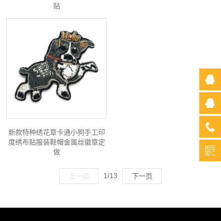
贴
新款特种绣花章卡通小狗手工印
度绣布贴服装鞋帽金属丝徽章定
做
1/13