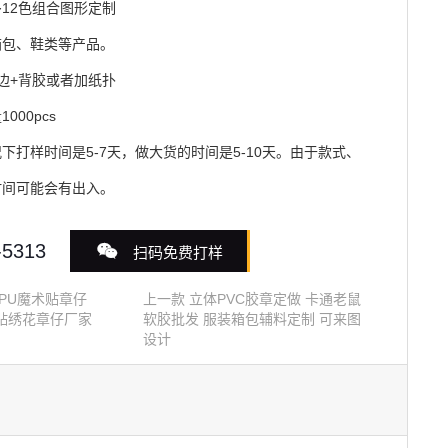
12色组合图形定制
箱包、鞋类等产品。
边+背胶或者加纸扑
000pcs
下打样时间是5-7天，做大货的时间是5-10天。由于款式、
时间可能会有出入。
-5313
扫码免费打样
PU魔术贴章仔
上一款
立体PVC胶章定做 卡通老鼠
贴绣花章仔厂家
软胶批发 服装箱包辅料定制 可来图
设计