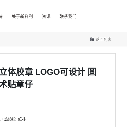
持
关于新祥利
资讯
联系我们
返回列表
立体胶章 LOGO可设计 圆
术贴章仔
章
线
+热熔胶+纸扑