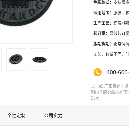
色彩款式：
支持最多
适用范围：
服装、
生产工艺：
织唛+锁
起订量：
最低起订量1
版期货期：
正常情况
工艺、数量不同，
400-600
上一款
厂家直销卡通
刺绣背胶衣服大补丁
批发
个性定制
公司实力