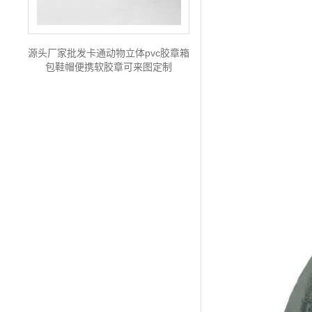
源头厂家批发卡通动物立体pvc胶章箱
包鞋帽便携软胶章可来图定制