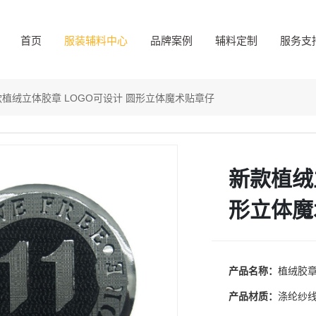
首页
服装辅料中心
品牌案例
辅料定制
服务支
款植绒立体胶章 LOGO可设计 圆形立体魔术贴章仔
新款植绒
形立体魔
产品名称：
植绒胶
产品材质：
涤纶纱