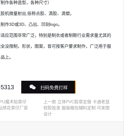
可制作各种造型，各种尺寸）
点胶机微量射出,俗称点胶、滴胶、滴塑。
制作3D或3D、凸出、凹刻logo。
胶章适应范围非常广泛，特别是制衣或者制鞋行业需求量尤其的
完全没限制，形状，图案，皆可按客户要求制作，广泛
用于服
产品上。
-5313
扫码免费打样
PU魔术贴章仔
上一款
立体PVC胶章定做 卡通老鼠
贴绣花章仔厂家
软胶批发 服装箱包辅料定制 可来图
设计