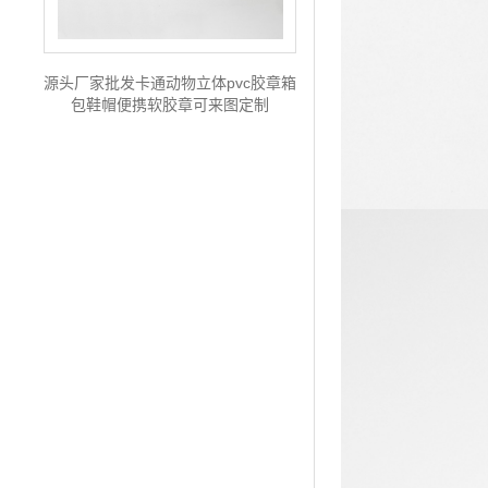
源头厂家批发卡通动物立体pvc胶章箱
包鞋帽便携软胶章可来图定制