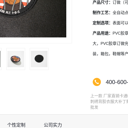
产品尺寸：
订做（
制作工艺：
全自动
定制选项：
表面可以
产品用途：
PVC
大，PVC胶章订做
装，箱包，鞋帽等
400-600
上一款
厂家直销卡通
刺绣背胶衣服大补丁
批发
个性定制
公司实力