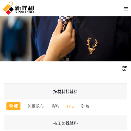
按材料找辅料
全部
纯棉帆布
毛毡
TPU
硅胶
按工艺找辅料