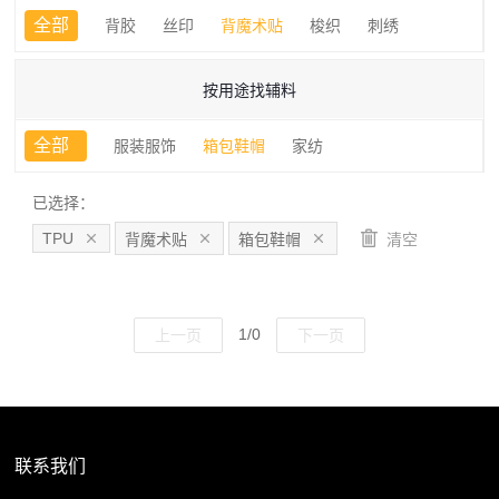
全部
背胶
丝印
背魔术贴
梭织
刺绣
按用途找辅料
全部
服装服饰
箱包鞋帽
家纺
已选择：
TPU
背魔术贴
箱包鞋帽
清空
1/0
联系我们